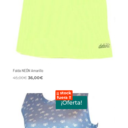
Falda NEÓN Amarillo
El
El
45,00
€
36,00
€
precio
precio
original
actual
¡¡ stock
era:
es:
fuera !!
¡Oferta!
45,00€.
36,00€.