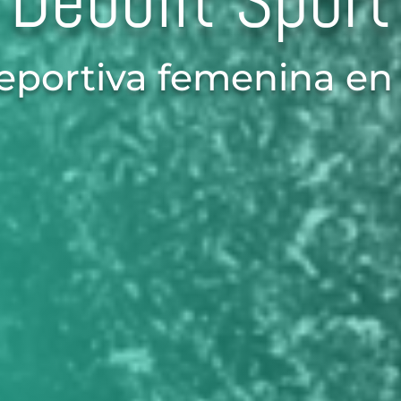
Debòlit Sport
eportiva femenina en