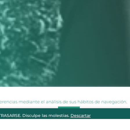
ferencias mediante el análisis de sus hábitos de navegación.
er más información ‘
aquí
’
Aceptar
ASARSE. Disculpe las molestias.
Descartar