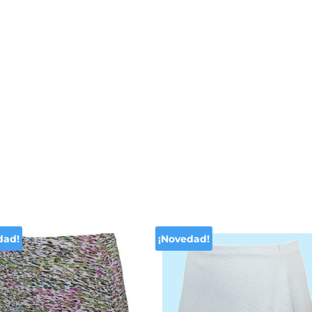
dad!
¡Novedad!