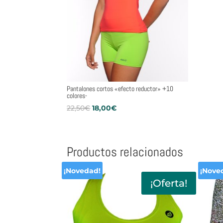
Pantalones cortos «efecto reductor» +10
colores-
El
El
22,50
€
18,00
€
precio
precio
original
actual
era:
es:
Productos relacionados
22,50€.
18,00€.
¡Novedad!
¡Nove
¡Oferta!