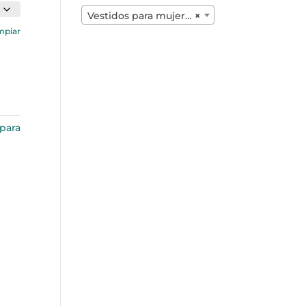
Vestidos para mujer (7)
×
mpiar
 para