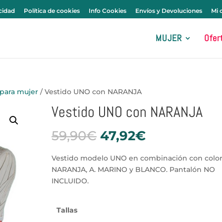
0 elementos
acidad
Política de cookies
Info Cookies
Envíos y Devoluciones
Mi 
MUJER
Ofer
 para mujer
/ Vestido UNO con NARANJA
Vestido UNO con NARANJA
El
El
59,90
€
47,92
€
precio
precio
original
actual
Vestido modelo UNO en combinación con colo
era:
es:
NARANJA, A. MARINO y BLANCO. Pantalón NO
59,90€.
47,92€.
INCLUIDO.
Tallas