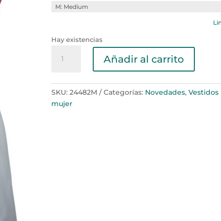
Li
Hay existencias
Vestido
Añadir al carrito
UNO
con
NARANJA
SKU:
24482M
Categorías:
Novedades
,
Vestidos
cantidad
mujer