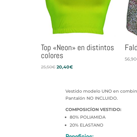
Top «Neon» en distintos
Fal
colores
56,90
El
El
25,50
€
20,40
€
precio
precio
original
actual
era:
es:
Vestido modelo UNO en combin
25,50€.
20,40€.
Pantalón NO INCLUIDO.
COMPOSICÍON VESTIDO:
80% POLIAMIDA
20% ELASTANO
Beneficios: