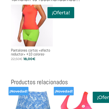
¡Oferta!
Pantalones cortos «efecto
reductor» +10 colores-
El
El
22,50
€
18,00
€
precio
precio
original
actual
era:
es:
Productos relacionados
22,50€.
18,00€.
¡Novedad!
¡Novedad!
¡Ofer