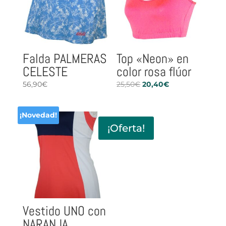
Falda PALMERAS
Top «Neon» en
CELESTE
color rosa flúor
El
El
56,90
€
25,50
€
20,40
€
precio
precio
original
actual
¡Novedad!
era:
es:
¡Oferta!
25,50€.
20,40€.
Vestido UNO con
NARANJA