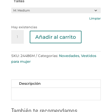
Tallas
Limpiar
Hay existencias
Vestido
Añadir al carrito
UNO
con
MARINO
cantidad
SKU:
24486M
Categorías:
Novedades
,
Vestidos
para mujer
Descripción
También te recomendamos…