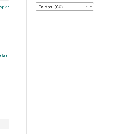
Faldas (60)
×
mpiar
tlet