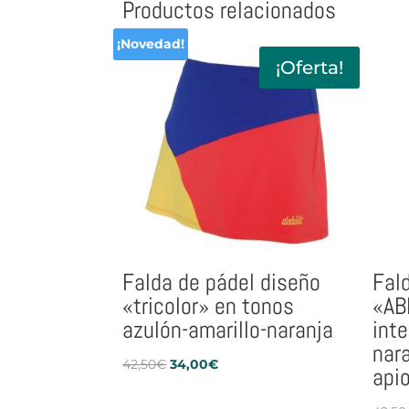
Productos relacionados
32,90€.
26,32€.
¡Novedad!
¡Oferta!
Falda de pádel diseño
Fal
«tricolor» en tonos
«AB
azulón-amarillo-naranja
inte
nar
El
El
42,50
€
34,00
€
api
precio
precio
original
actual