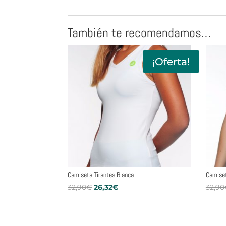
También te recomendamos…
¡Oferta!
Camiseta Tirantes Blanca
Camiset
El
El
32,90
€
26,32
€
32,90
precio
precio
original
actual
era:
es: