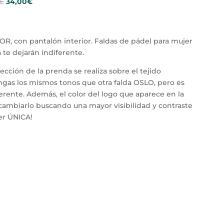
El
El
€
34,00
€
precio
precio
original
actual
era:
es:
, con pantalón interior. Faldas de pádel para mujer
42,50€.
34,00€.
te dejarán indiferente.
cción de la prenda se realiza sobre el tejido
gas los mismos tonos que otra falda OSLO, pero es
erente. Además, el color del logo que aparece en la
 cambiarlo buscando una mayor visibilidad y contraste
ser ÚNICA!