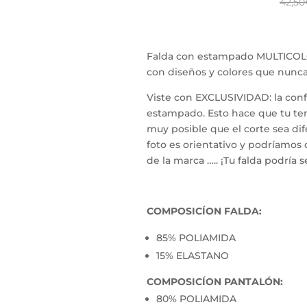
42,50
era:
es:
42,50€.
34,00€.
Falda con estampado MULTICOLOR
con diseños y colores que nunca 
Viste con EXCLUSIVIDAD: la confe
estampado. Esto hace que tu ten
muy posible que el corte sea dif
foto es orientativo y podríamos
de la marca ….. ¡Tu falda podría 
COMPOSICÍON FALDA:
85% POLIAMIDA
15% ELASTANO
COMPOSICÍON PANTALÓN:
80% POLIAMIDA