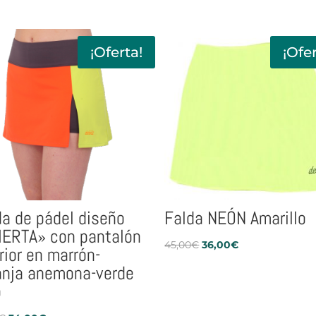
32,90€.
26,32€.
¡Oferta!
¡Ofer
da de pádel diseño
Falda NEÓN Amarillo
IERTA» con pantalón
El
El
45,00
€
36,00
€
rior en marrón-
precio
precio
anja anemona-verde
original
actual
o
era:
es:
45,00€.
36,00€.