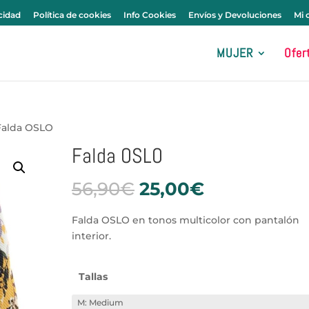
0 elementos
acidad
Política de cookies
Info Cookies
Envíos y Devoluciones
Mi 
MUJER
Ofer
Falda OSLO
Falda OSLO
El
El
56,90
€
25,00
€
precio
precio
original
actual
Falda OSLO en tonos multicolor con pantalón
era:
es:
interior.
56,90€.
25,00€.
Tallas