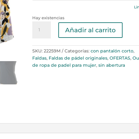
Li
Hay existencias
Falda
Añadir al carrito
OSLO
cantidad
SKU:
22259M
Categorías:
con pantalón corto
,
Faldas
,
Faldas de pádel originales
,
OFERTAS
,
Ou
de ropa de padel para mujer
,
sin abertura