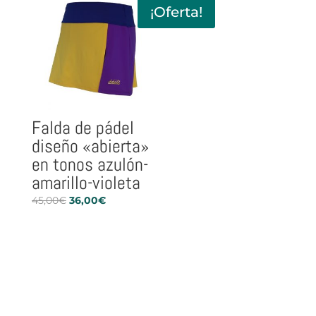
¡Oferta!
42,50€.
34,00€.
Falda de pádel
diseño «abierta»
en tonos azulón-
amarillo-violeta
El
El
45,00
€
36,00
€
precio
precio
original
actual
era:
es:
45,00€.
36,00€.