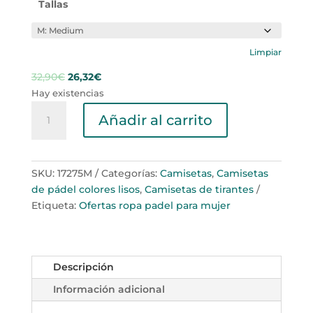
Tallas
Limpiar
El
El
32,90
€
26,32
€
precio
precio
Hay existencias
Camiseta
original
actual
Añadir al carrito
Tirantes
era:
es:
Amarilla
32,90€.
26,32€.
cantidad
SKU:
17275M
Categorías:
Camisetas
,
Camisetas
de pádel colores lisos
,
Camisetas de tirantes
Etiqueta:
Ofertas ropa padel para mujer
Descripción
Información adicional