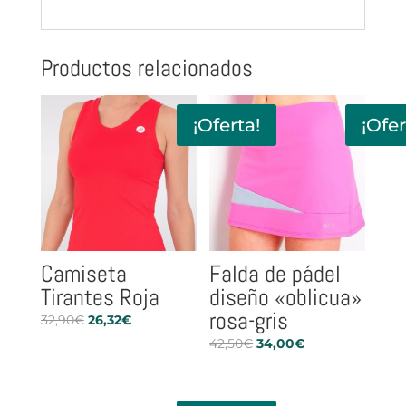
Productos relacionados
¡Oferta!
¡Ofer
Camiseta
Falda de pádel
Tirantes Roja
diseño «oblicua»
rosa-gris
El
El
32,90
€
26,32
€
precio
precio
El
El
42,50
€
34,00
€
original
actual
precio
precio
era:
es:
original
actual
32,90€.
26,32€.
era:
es: